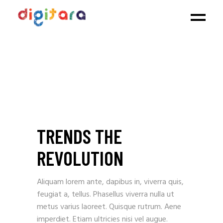
TRENDS THE
REVOLUTION
Aliquam lorem ante, dapibus in, viverra quis,
feugiat a, tellus. Phasellus viverra nulla ut
metus varius laoreet. Quisque rutrum. Aene
imperdiet. Etiam ultricies nisi vel augue.