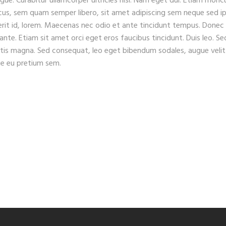
ugue. Curabitur ullamcorper ultricies nisi. Nam eget dui. Etiam rhonc
s, sem quam semper libero, sit amet adipiscing sem neque sed i
erit id, lorem. Maecenas nec odio et ante tincidunt tempus. Donec
 ante. Etiam sit amet orci eget eros faucibus tincidunt. Duis leo. Se
gitis magna. Sed consequat, leo eget bibendum sodales, augue velit
que eu pretium sem.