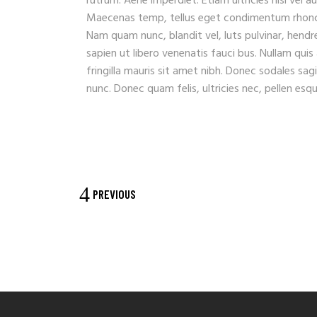
rutrum. Aene imperdiet. Etiam ultricies nisi vel a
Maecenas temp, tellus eget condimentum rhoncu
Nam quam nunc, blandit vel, luts pulvinar, hendr
sapien ut libero venenatis fauci bus. Nullam quis
fringilla mauris sit amet nibh. Donec sodales sa
nunc. Donec quam felis, ultricies nec, pellen es
PREVIOUS