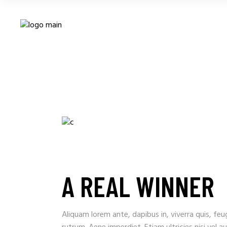
A REAL WINNER
Aliquam lorem ante, dapibus in, viverra quis, feug